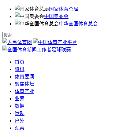
国家体育总局
中国奥委会
中华全国体育总会
首页
资讯
体育要闻
聚焦体坛
体育产业
业界
数据
运动
户外
观察