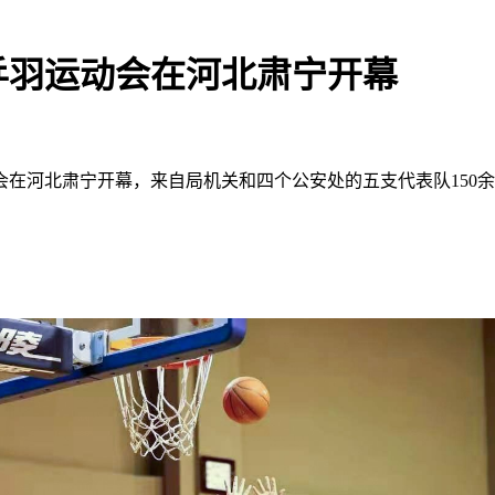
及乒羽运动会在河北肃宁开幕
运动会在河北肃宁开幕，来自局机关和四个公安处的五支代表队15