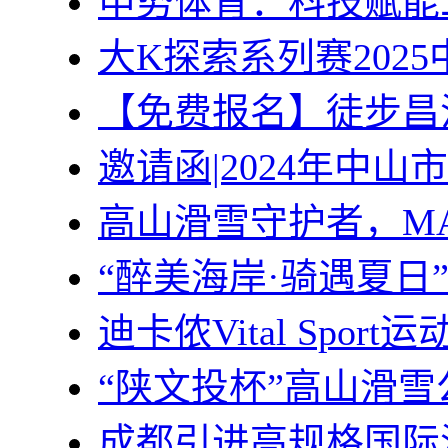
申势体育：科技赋能
大K探索系列赛202
【免费报名】徒步昌
邀请函|2024年中
高山滑雪守护者，M
“醉美海岸·骑遇夏日
迪卡侬Vital Sp
“陕文投杯”高山滑雪
成都引进高规格国际