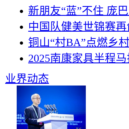
新朋友“蓝”不住 庞巴
中国队健美世锦赛再
铜山“村BA”点燃乡
2025南康家具半程
业界动态