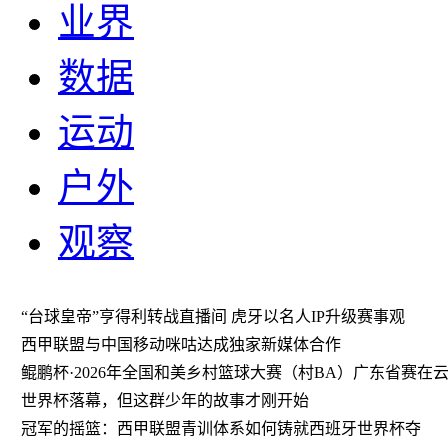
业界
数据
运动
户外
观察
“台球皇帝”亨得利转战直播间 虎牙以名人IP升级赛事观
西甲联盟与中国移动咪咕达成独家新媒体合作
鲲鹏杯·2026年全国和美乡村篮球大赛（村BA）广东省赛在
世界杯落幕，但这群少年的故事才刚开始
冠军的摇篮：西甲联盟青训体系如何铸就西班牙世界杯夺