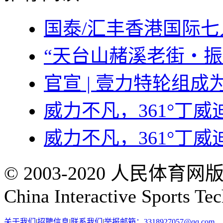
国泰/汇丰香港国际
“天台山赭溪老街・振
官宣 | 壹力特轮组成
威力不凡，361°丁威
威力不凡，361°丁威
© 2003-2020 人民体育
China Interactive Sports Te
关于我们
|
招聘信息
|
联系我们
|
举报邮箱：3318927057@qq.com