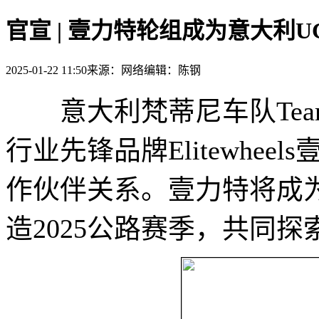
官宣 | 壹力特轮组成为意大利U
2025-01-22 11:50
来源：网络
编辑：陈钢
意大利梵蒂尼车队Team Soluti
行业先锋品牌Elitewhe
作伙伴关系。壹力特将成
造2025公路赛季，共同