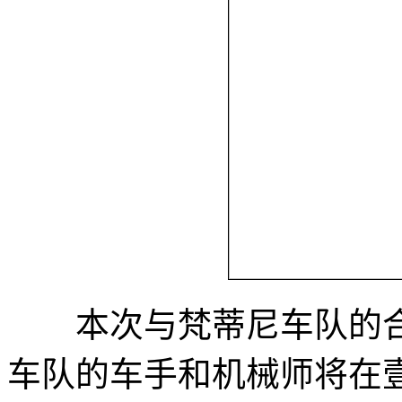
本次与梵蒂尼车队的合
车队的车手和机械师将在