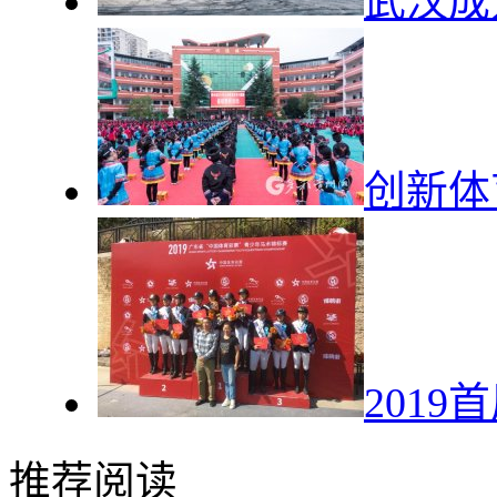
武汉成
创新体
201
推荐阅读