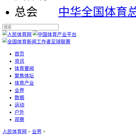
中华全国体育
首页
资讯
体育要闻
聚焦体坛
体育产业
业界
数据
运动
户外
观察
人民体育网
>
业界
>