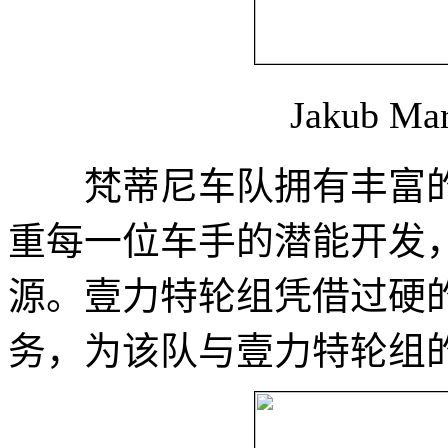
Jakub Ma
梵蒂尼车队拥有丰富的
重每一位车手的潜能开发
源。壹力特轮组凭借过硬
务，为该队与壹力特轮组