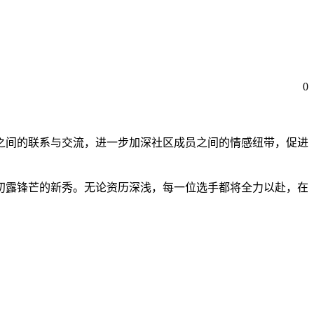
0
间的联系与交流，进一步加深社区成员之间的情感纽带，促进
露锋芒的新秀。无论资历深浅，每一位选手都将全力以赴，在