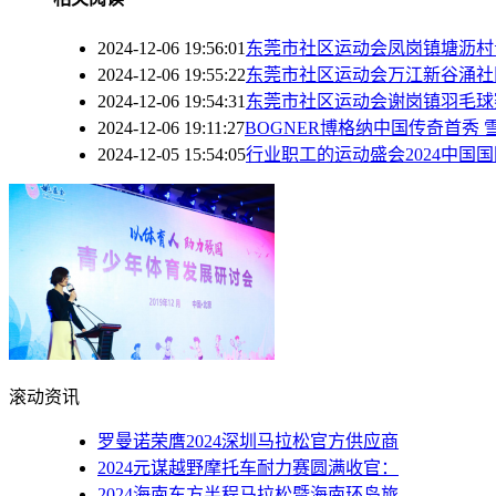
2024-12-06 19:56:01
东莞市社区运动会凤岗镇塘沥村
2024-12-06 19:55:22
东莞市社区运动会万江新谷涌社
2024-12-06 19:54:31
东莞市社区运动会谢岗镇羽毛球
2024-12-06 19:11:27
BOGNER博格纳中国传奇首秀
2024-12-05 15:54:05
行业职工的运动盛会2024中国
滚动资讯
罗曼诺荣膺2024深圳马拉松官方供应商
2024元谋越野摩托车耐力赛圆满收官：
2024海南东方半程马拉松暨海南环岛旅