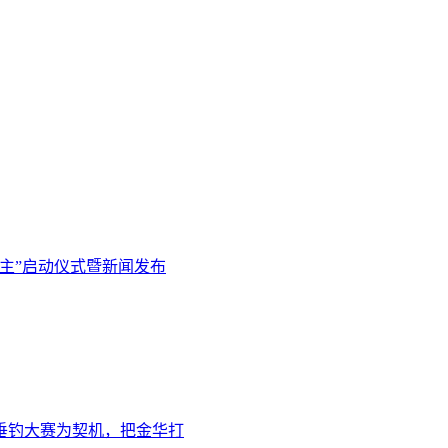
美擂主”启动仪式暨新闻发布
垂钓大赛为契机，把金华打