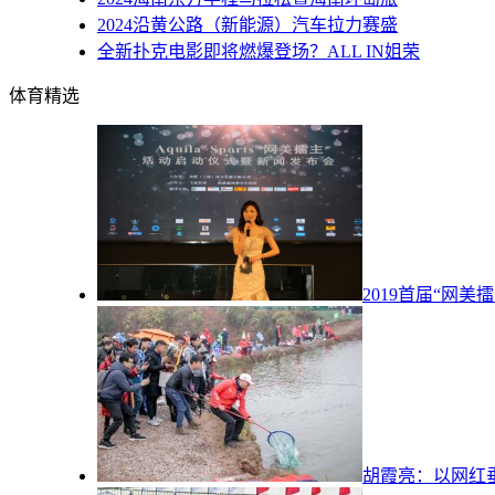
2024沿黄公路（新能源）汽车拉力赛盛
全新扑克电影即将燃爆登场？ALL IN姐荣
体育精选
2019首届“网
胡霞亮：以网红