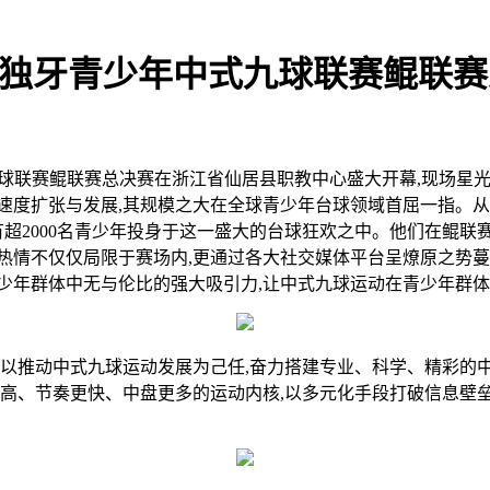
024独牙青少年中式九球联赛鲲联
中式九球联赛鲲联赛总决赛在浙江省仙居县职教中心盛大开幕,现场星
速度扩张与发展,其规模之大在全球青少年台球领域首屈一指。从
有超2000名青少年投身于这一盛大的台球狂欢之中。他们在鲲
热情不仅仅局限于赛场内,更通过各大社交媒体平台呈燎原之势蔓
少年群体中无与伦比的强大吸引力,让中式九球运动在青少年群体
以推动中式九球运动发展为己任,奋力搭建专业、科学、精彩的
高、节奏更快、中盘更多的运动内核,以多元化手段打破信息壁垒