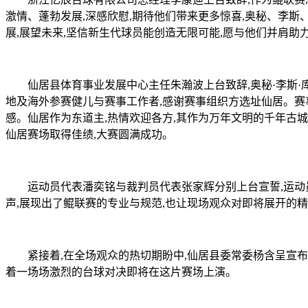
激情、蓬勃发展,深感欣慰,期待他们带来更多惊喜,奥秘、李
展,展望未来,坚信新生代球员能创造无限可能,愿与他们并肩助
仙居县体育事业发展中心主任朱瀚波上台致辞,奥秘·李斯·库
地及海外参赛健儿与赛事工作者,感谢赛事组织方选址仙居。赛事
感。仙居作为东道主,热情欢迎各方,其作为万年文明的千年古城
仙居赛场取得佳绩,大赛圆满成功。
运动员代表潘奕铭与裁判员代表张家辉分别上台宣誓,运动员
声,展现出了鲲联赛的专业与规范,也让现场观众对即将展开的
紧接着,在全场观众的热切期盼中,仙居县委常委杨含呈宣布鲲
着一场场激烈的台球对决即将在这片赛场上演。