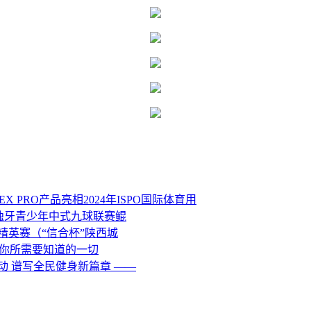
X PRO产品亮相2024年ISPO国际体育用
24独牙青少年中式九球联赛鲲
鲫精英赛（“信合杯”陕西城
你所需要知道的一切
启动 谱写全民健身新篇章 ——