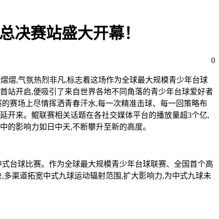
赛总决赛站盛大开幕！
0
光熠熠,气氛热烈非凡,标志着这场作为全球最大规模青少年台球
首站开启,便吸引了来自世界各地不同角落的青少年台球爱好者
联赛的赛场上尽情挥洒青春汗水,每一次精准击球、每一回策略布
延开来。鲲联赛相关话题在各社交媒体平台的播放量超3个亿,
中的影响力如日中天,不断攀升至新的高度。
中式台球比赛。作为全球最大规模青少年台球联赛、全国首个高
,多渠道拓宽中式九球运动辐射范围,扩大影响力,为中式九球未