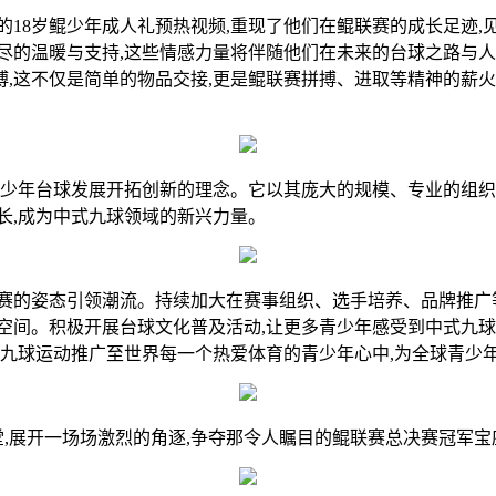
8岁鲲少年成人礼预热视频,重现了他们在鲲联赛的成长足迹,
尽的温暖与支持,这些情感力量将伴随他们在未来的台球之路与人
,这不仅是简单的物品交接,更是鲲联赛拼搏、进取等精神的薪火
少年台球发展开拓创新的理念。它以其庞大的规模、专业的组织
长,成为中式九球领域的新兴力量。
的姿态引领潮流。持续加大在赛事组织、选手培养、品牌推广等
空间。积极开展台球文化普及活动,让更多青少年感受到中式九球
式九球运动推广至世界每一个热爱体育的青少年心中,为全球青少
,展开一场场激烈的角逐,争夺那令人瞩目的鲲联赛总决赛冠军宝