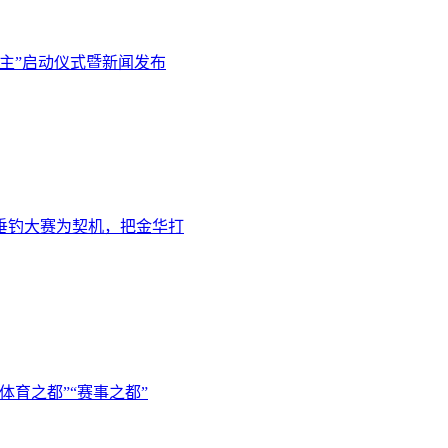
美擂主”启动仪式暨新闻发布
垂钓大赛为契机，把金华打
体育之都”“赛事之都”