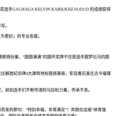
GA KELVIN KARIUKI以 01:03:33 的成绩获得
季军。
只为更好」的专业态度。
颇俱份量，“圆圆满满”的圆环奖牌不仅是选手圆梦石马的圆
庄解放纪念碑4大建筑地标稳居基座，彰显着石家庄古今璀璨
宝，就如选手们不断传递的马拉松力量，传承不息。
感而发的那句：“特别幸福，非常满足”！奔跑在这座“体育强
代化、国际化美丽省会城市贡献的体育力量！