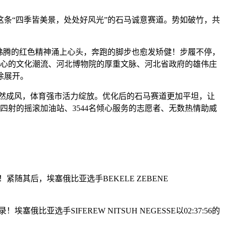
条“四季皆美景，处处好风光”的石马诚意赛道。势如破竹，共
沸腾的红色精神涌上心头，奔跑的脚步也愈发矫健！步履不停，
中心的文化潮流、河北博物院的厚重文脉、河北省政府的雄伟庄
徐展开。
民健身蔚然成风，体育强市活力绽放。优化后的石马赛道更加平坦，让
四射的摇滚加油站、3544名倾心服务的志愿者、无数热情助威
紧随其后，埃塞俄比亚选手BEKELE ZEBENE
亚选手SIFEREW NITSUH NEGESSE以02:37:56的