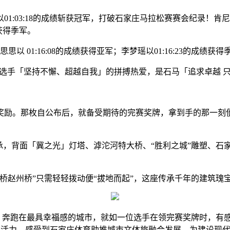
8的成绩斩获冠军，打破石家庄马拉松赛赛会纪录！肯尼亚选手GACHA
成绩获得季军。
 01:16:08的成绩获得亚军；李梦瑶以01:16:23的成绩获得
选手「坚持不懈、超越自我」的拼搏热爱，是石马「追求卓越 
。那枚自公布后，就备受期待的完赛奖牌，拿到手的那一刻便
，背面「冀之光」灯塔、滹沱河特大桥、“胜利之城”雕塑、石家
赵州桥”只需轻轻拨动便“拔地而起”，这座传承千年的建筑瑰
”，奔跑在最具幸福感的城市，就如一位选手在领完赛奖牌时，有
幸福活力，感受到石家庄体育助推城市文体旅融合发展，为建设现