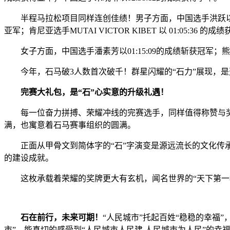
半程马拉松项目同样连创佳绩！男子方面，中国选手洪跃以01:03:1
亚军；肯尼亚选手MUTAI VICTOR KIBET 以 01:05:36 的
女子方面，中国选手潘素芳以01:15:09的成绩斩获冠军；熊思思以
今年，石马破3人数首次破千！群星闪耀的“石力”展现，是
完赛大礼包，是“石”心实意的升级礼遇！
每一位奋力拼搏、荣耀冲线的完赛选手，同样值得称赞与奖励
满，也寓意着石马赛事组织的圆满。
正面从甲骨文到简体字的“石”字演变是源远流长的文化传承
的建设成就。
这枚承载着荣耀的奖牌更大有玄机，闻名世界的“天下第一桥
石在前行，未来可期！
“人民城市”托起百姓“稳稳的幸福
市”，能真切的感受到“人民城市人民建 人民城市为人民”的