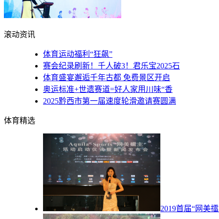
滚动资讯
体育运动福利“狂飙”
赛会纪录刷新！千人破3！君乐宝2025石
体育盛宴邂逅千年古都 免费景区开启
奥运标准+世遗赛道=好人家用川味“香
2025黔西市第一届速度轮滑邀请赛圆满
体育精选
2019首届“网