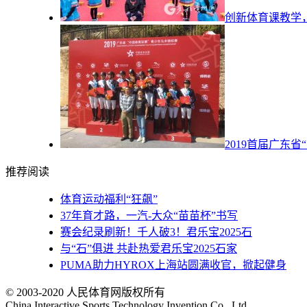
创新体育课教学
2019首届广东
推荐阅读
体育运动福利“狂飙”
37年育才路，一汽-大众“苗苗杯”书写
赛会纪录刷新！千人破3！君乐宝2025石
与“石”俱进 共赴热爱君乐宝2025石家
PUMA助力HYROX上海站圆满收官，掀起健身
© 2003-2020 人民体育网版权所有
China Interactive Sports Technology Invention Co., Ltd.