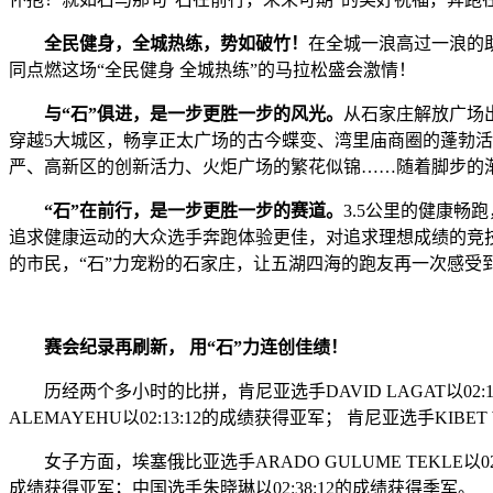
全民健身，全城热练，势如破竹！
在全城一浪高过一浪的
同点燃这场“全民健身 全城热练”的马拉松盛会激情！
与“石”俱进，是一步更胜一步的风光。
从石家庄解放广场
穿越5大城区，畅享正太广场的古今蝶变、湾里庙商圈的蓬勃
严、高新区的创新活力、火炬广场的繁花似锦……随着脚步的
“石”在前行，是一步更胜一步的赛道。
3.5公里的健康畅
追求健康运动的大众选手奔跑体验更佳，对追求理想成绩的竞技
的市民，“石”力宠粉的石家庄，让五湖四海的跑友再一次感受
赛会纪录再刷新， 用“石”力连创佳绩！
历经两个多小时的比拼，肯尼亚选手DAVID LAGAT以02:
ALEMAYEHU以02:13:12的成绩获得亚军； 肯尼亚选手KIBET 
女子方面，埃塞俄比亚选手ARADO GULUME TEKLE以02:
成绩获得亚军；中国选手朱晓琳以02:38:12的成绩获得季军。