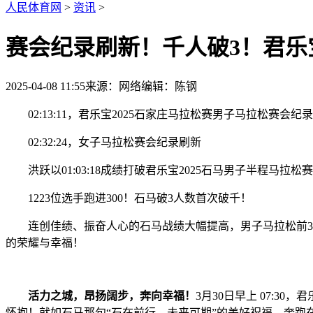
人民体育网
>
资讯
>
赛会纪录刷新！千人破3！君乐
2025-04-08 11:55
来源：网络
编辑：陈钢
02:13:11，君乐宝2025石家庄马拉松赛男子马拉松赛会纪
02:32:24，女子马拉松赛会纪录刷新
洪跃以01:03:18成绩打破君乐宝2025石马男子半程马拉松
1223位选手跑进300！石马破3人数首次破千！
连创佳绩、振奋人心的石马战绩大幅提高，男子马拉松前3名
的荣耀与幸福！
活力之城，昂扬阔步，奔向幸福！
3月30日早上 07:
怀抱！就如石马那句“石在前行，未来可期”的美好祝福，奔跑