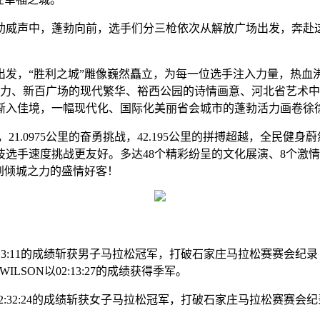
助威声中，蓬勃向前，选手们分三枪依次从解放广场出发，奔赴这
出发，“胜利之城”雕像巍然矗立，为每一位选手注入力量，热血
活力、新百广场的现代繁华、裕西公园的诗情画意、河北省艺术
渐入佳境，一幅现代化、国际化美丽省会城市的蓬勃活力画卷徐
跑，21.0975公里的奋勇挑战，42.195公里的拼搏超越，全
选手速度挑战更友好。多达48个精彩纷呈的文化展演、8个激情
到倾城之力的盛情好客！
13:11的成绩斩获男子马拉松冠军，打破石家庄马拉松赛赛会纪录！
WILSON以02:13:27的成绩获得季军。
32:24的成绩斩获女子马拉松冠军，打破石家庄马拉松赛赛会纪录！埃塞俄比