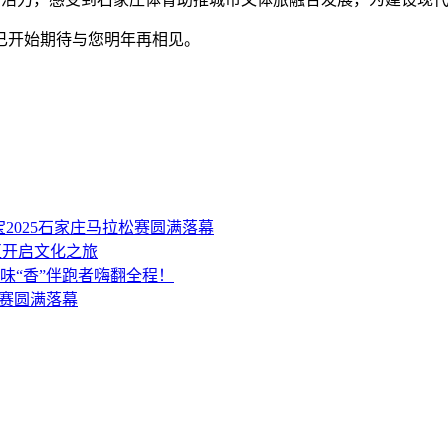
已开始期待与您明年再相见。
2025石家庄马拉松赛圆满落幕
区开启文化之旅
味“香”伴跑者嗨翻全程！
请赛圆满落幕