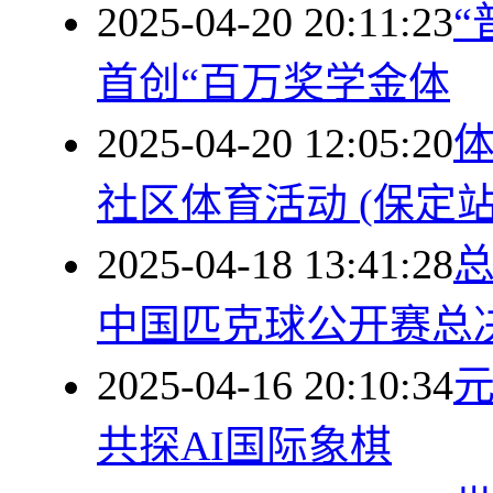
2025-04-20 20:11:23
“
首创“百万奖学金体
2025-04-20 12:05:20
体
社区体育活动 (保定
2025-04-18 13:41:28
总
中国匹克球公开赛总
2025-04-16 20:10:34
共探AI国际象棋