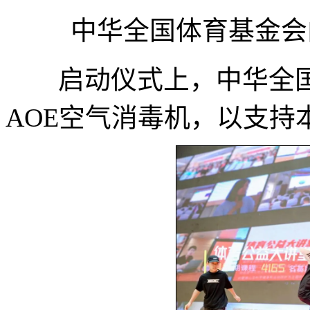
中华全国体育基金会向保
启动仪式上，中华全国体
AOE空气消毒机，以支持