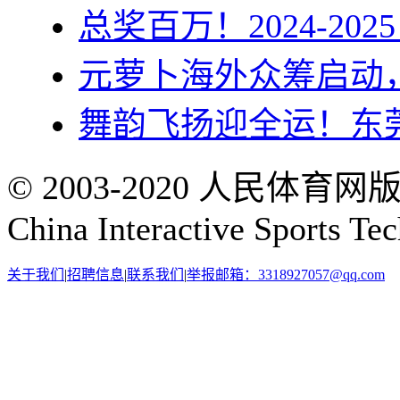
总奖百万！2024-202
元萝卜海外众筹启动
舞韵飞扬迎全运！东
© 2003-2020 人民体育
China Interactive Sports Te
关于我们
|
招聘信息
|
联系我们
|
举报邮箱：3318927057@qq.com