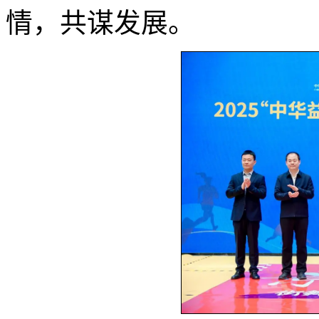
情，共谋发展。