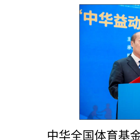
中华全国体育基金会