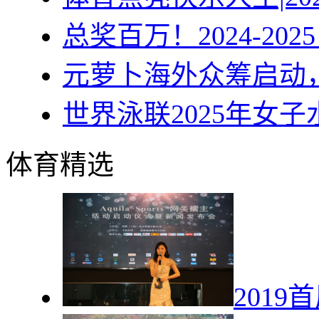
总奖百万！2024-202
元萝卜海外众筹启动
世界泳联2025年女
体育精选
201