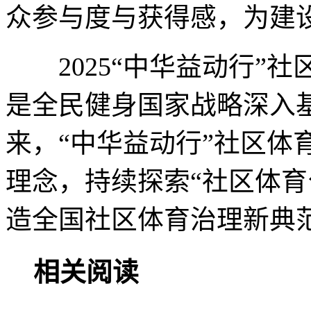
众参与度与获得感，为建
2025“中华益动行”社
是全民健身国家战略深入
来，“中华益动行”社区体
理念，持续探索“社区体育
造全国社区体育治理新典
相关阅读