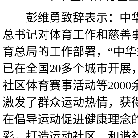
彭维勇致辞表示：中华
总书记对体育工作和慈善
育总局的工作部署，“中华
已在全国20多个城市开展
社区体育赛事活动等200
激发了群众运动热情，获
在倡导运动促进健康理念
彩，打造运动社区、和谐