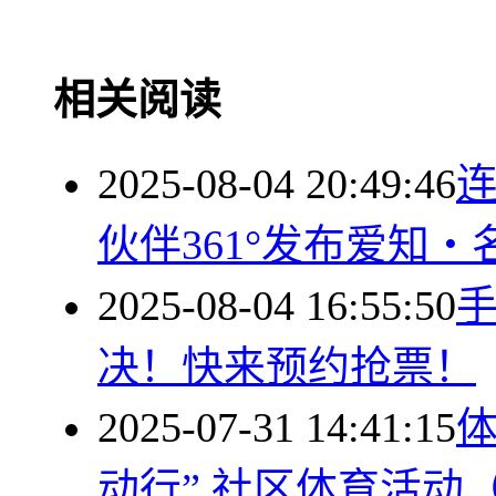
相关阅读
2025-08-04 20:49:46
伙伴361°发布爱知・
2025-08-04 16:55:50
决！快来预约抢票！
2025-07-31 14:41:15
体
动行” 社区体育活动