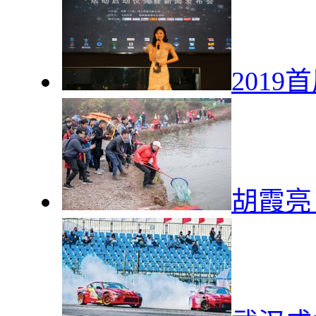
201
胡霞亮