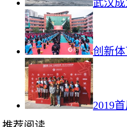
武汉成
创新体
201
推荐阅读