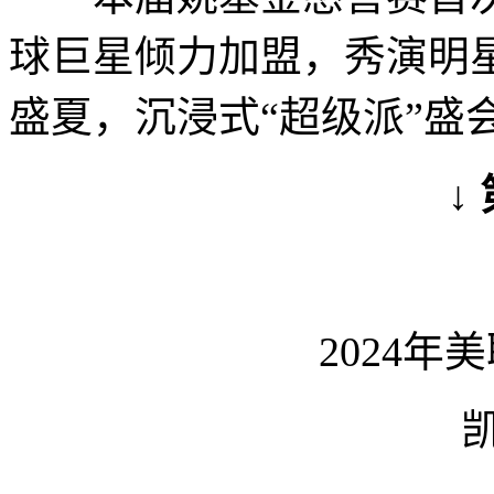
球巨星倾力加盟，秀演明星
盛夏，沉浸式“超级派”盛
↓
2024年美
凯尔