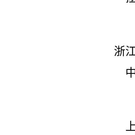
浙江广
中职
上海