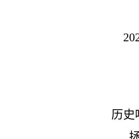
凯
202
马
历史唯
拯救