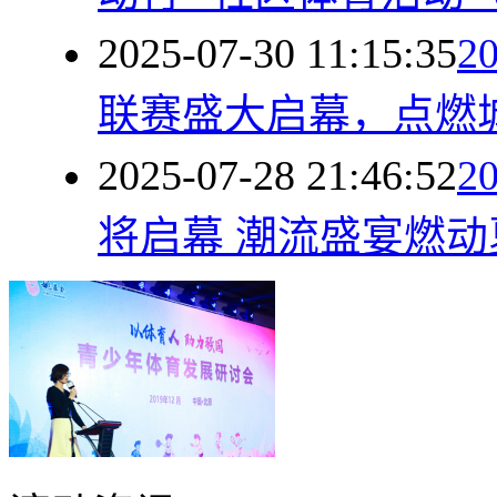
2025-07-30 11:15:35
2
联赛盛大启幕，点燃
2025-07-28 21:46:52
2
将启幕 潮流盛宴燃动