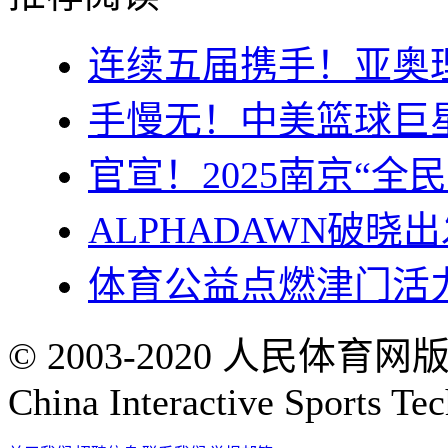
连续五届携手！亚奥
手慢无！中美篮球巨
官宣！2025南京“全
ALPHADAWN破晓
体育公益点燃津门活力
© 2003-2020 人民体育
China Interactive Sports Te