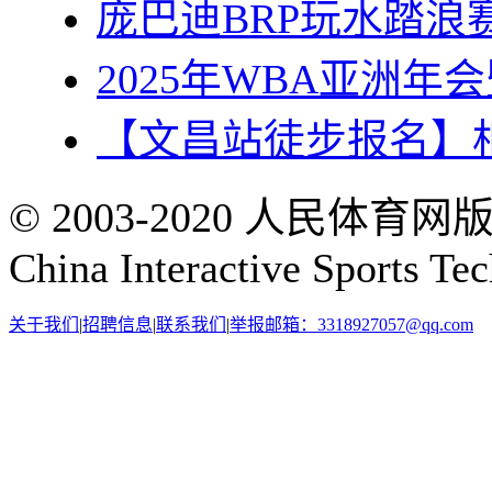
庞巴迪BRP玩水踏浪
2025年WBA亚洲年
【文昌站徒步报名】
© 2003-2020 人民体育
China Interactive Sports Te
关于我们
|
招聘信息
|
联系我们
|
举报邮箱：3318927057@qq.com