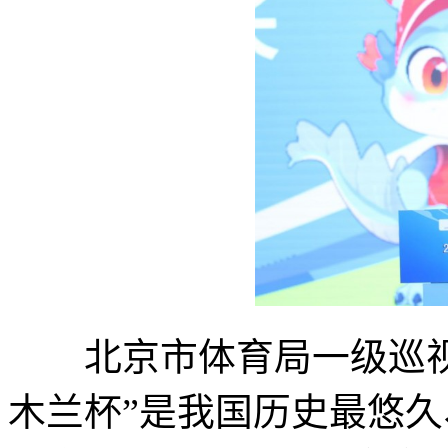
北京市体育局一级巡视
木兰杯”是我国历史最悠