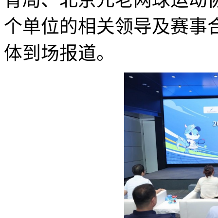
个单位的相关领导及赛事
体到场报道。