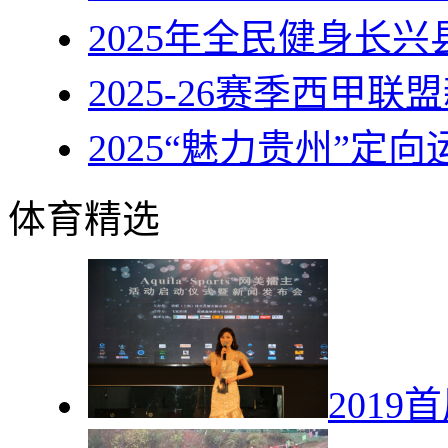
2025年全民健身长
2025-26赛季西甲
2025“魅力贵州”定
体育精选
201