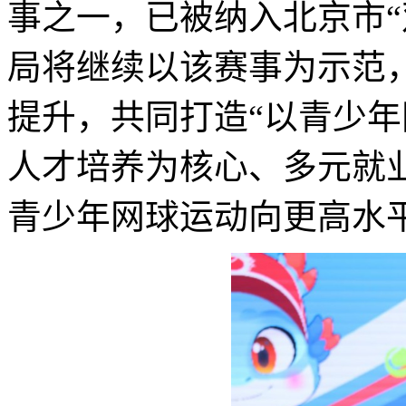
事之一，已被纳入北京市“
局将继续以该赛事为示范
提升，共同打造“以青少
人才培养为核心、多元就
青少年网球运动向更高水