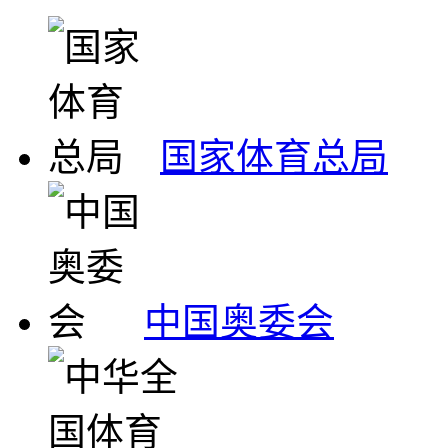
国家体育总局
中国奥委会