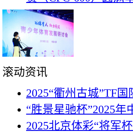
滚动资讯
2025“衢州古城”T
“胜景星驰杯”2025
2025北京体彩“将军