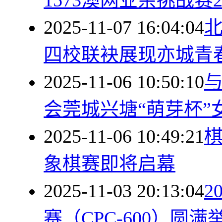
1573澳网业余挑战赛2
2025-11-07 16:04:04
北
四校联袂展现亦城青
2025-11-06 10:50:10
会莞城兴塘“萌芽杯”
2025-11-06 10:49:21
象棋赛即将启幕
2025-11-03 20:13:04
2
赛（CPC-600）圆满