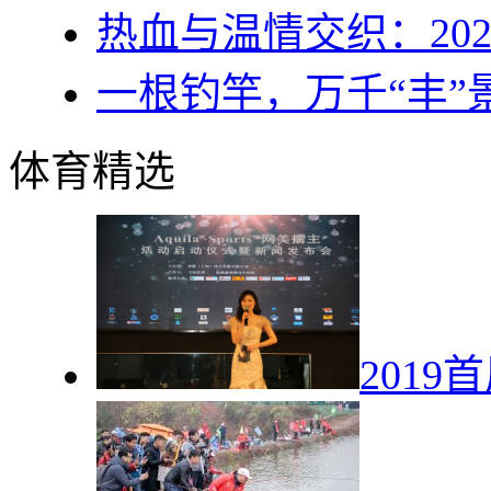
热血与温情交织：20
一根钓竿，万千“丰”
体育精选
201