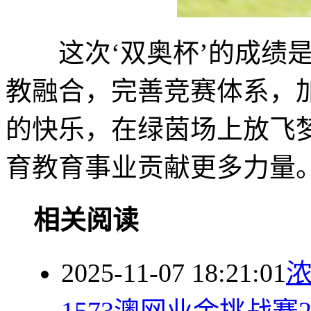
这次‘双奥杯’的成绩是
教融合，完善竞赛体系，
的快乐，在绿茵场上放飞
育教育事业贡献更多力量。
相关阅读
2025-11-07 18:21:01