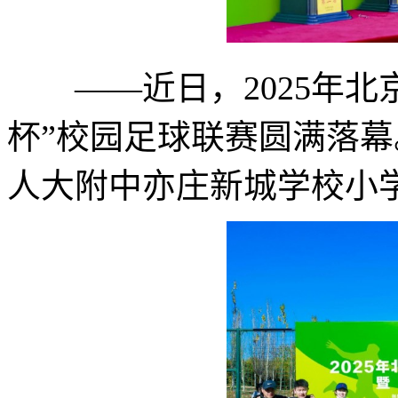
——近日，2025年北
杯”校园足球联赛圆满落
人大附中亦庄新城学校小