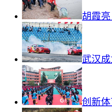
胡霞亮
武汉成
创新体