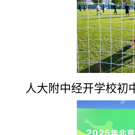
人大附中经开学校初中